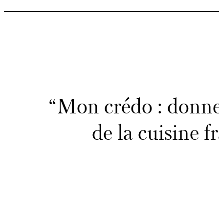
o
n
o
m
“Mon crédo : donner
i
de la cuisine f
q
u
e