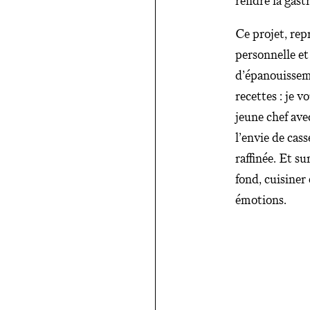
rendre la gast
Ce projet, re
personnelle et
d’épanouissem
recettes : je v
jeune chef ave
l’envie de cass
raffinée. Et s
fond, cuisiner
émotions.