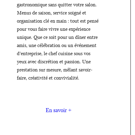
gastronomique sans quitter votre salon.
d
Menus de saison, service soigné et
organisation clé en main : tout est pensé
o
pour vous faire vivre une expérience
unique. Que ce soit pour un dîner entre
m
amis, une célébration ou un événement
Contactez
d’entreprise, le chef cuisine sous vos
i
yeux avec discrétion et passion. Une
-moi :
prestation sur mesure, mêlant savoir-
c
faire, créativité et convivialité.
06 43 87
04 99
i
contact@t
En savoir +
l
able-
e