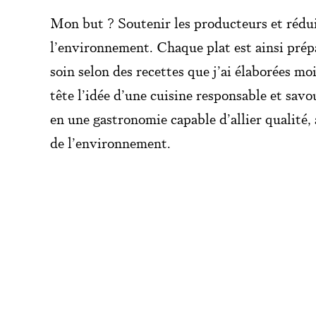
r
Mon but ? Soutenir les producteurs et rédu
l’environnement. Chaque plat est ainsi prép
d
soin selon des recettes que j’ai élaborées m
tête l’idée d’une cuisine responsable et savou
e
en une gastronomie capable d’allier qualité, 
c
de l’environnement.
u
i
s
i