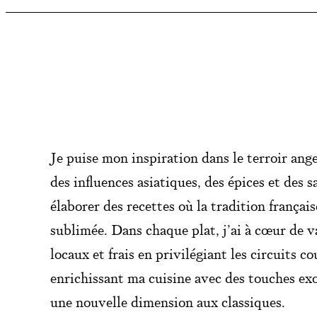
s
A
t
Je puise mon inspiration dans le terroir ang
e
des influences asiatiques, des épices et des
élaborer des recettes où la tradition français
l
sublimée. Dans chaque plat, j’ai à cœur de va
i
locaux et frais en privilégiant les circuits co
enrichissant ma cuisine avec des touches ex
e
une nouvelle dimension aux classiques.