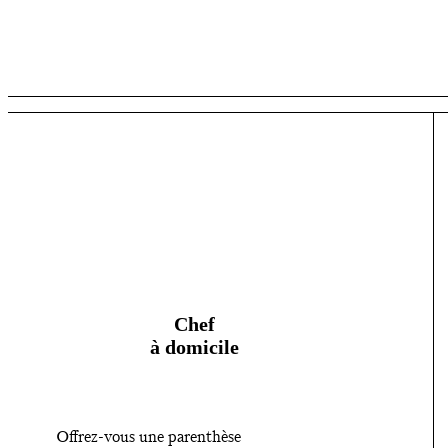
n
e
C
h
e
Chef
à domicile
f
à
Offrez-vous une parenthèse