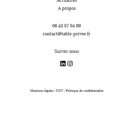
Actualités
A propos
Les actualités
06 43 87 04 99
Contactez-moi
contact@table-privee.fr
Suivez-nous
LinkedIn
Instagram
Nos chèques cadeaux
Mentions légales
|
CGV
|
Politique de confidentialité
Contactez-moi :
06 43 87 04 99
contact@table-privee.fr