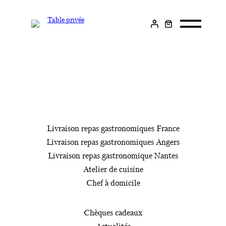
Livraison plats
gastronomiques
Livraison repas gastronomiques France
Atelier de cuisine
Livraison repas gastronomiques Angers
Livraison repas gastronomique Nantes
Chef à domicile
Atelier de cuisine
Chef à domicile
Chèques cadeaux
A propos