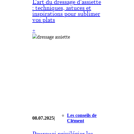
L’art du dressage d’assiette
: techniques, astuces et
inspirations pour sublimer
vos plats
:
+
L’art
du
dressage
d’assiette
:
techniques,
astuces
et
inspirations
pour
sublimer
vos
plats
Les conseils de
08.07.2025
|
Clément
Pourquoi privilégier les