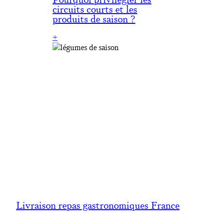
circuits courts et les
produits de saison ?
:
+
Pourquoi
privilégier
les
circuits
courts
et
les
produits
de
saison
?
Livraison repas gastronomiques France