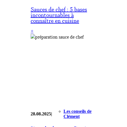
Sauces de chef : 5 bases
incontournables à
connaître en cuisine
:
+
Sauces
de
chef
:
5
bases
incontournables
à
connaître
en
cuisine
Les conseils de
28.08.2025
|
Clément